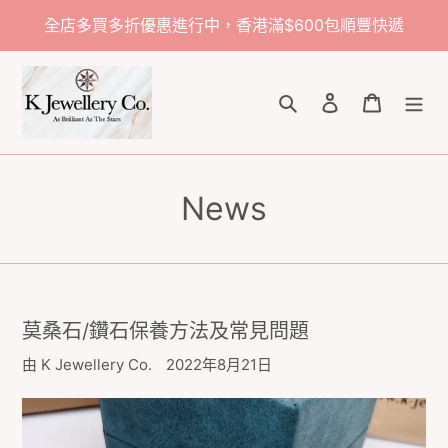
跳
全店多買多折優惠進行中，香港滿$600包順豐快遞
到
內
容
搜尋
登入
購物車
News
莫桑石/鑽石保養方法及常見問題
由 K Jewellery Co.
2022年8月21日