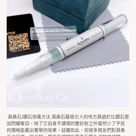
莫桑石/鑽石保養方法 莫桑石最吸引人的地方莫過於比鑽石更
加閃耀奪目，除了它自身不講理的雙折射之外當然少了平民
的價格能戴出奢華的效果。話雖如此，但很多朋友們對莫桑