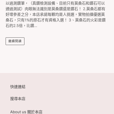
以過測鑽筆，（真鑽檢測設備、目前只有莫桑石和鑽石可以
通過測試）肉眼無法識別是莫桑鑽還是鑽石！ 2.莫桑石都有
好壞參差之分，本店承諾每顆均是人挑選，實物拍攝優選莫
桑石，只有1%的原石才有資格入選！ 3、莫桑石的火彩是鑽
石的2.5倍，比鑽...
繼續閱讀
快速連結
搜尋本店
About us 關於本店