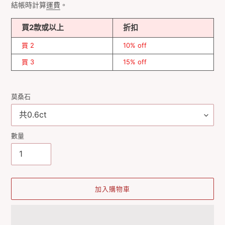
價
結帳時計算
運費
。
買2款或以上
折扣
買 2
10% off
買 3
15% off
莫桑石
數量
加入購物車