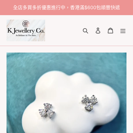
跳
全店多買多折優惠進行中，香港滿$600包順豐快遞
到
內
容
搜尋
登入
購物車