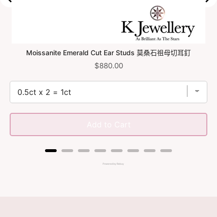
Moissanite Emerald Cut Ear Studs 莫桑石祖母切耳釘
Price
$880.00
Add to Cart
Powered by Rebuy