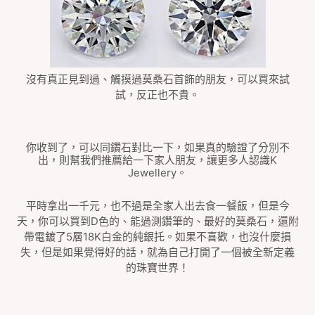
沒有真正見到過、觸摸過莫桑石首飾的朋友，可以買來試
試，反正也不貴。
你收到了，可以同鑽石對比一下，如果真的驗證了分別不
出，則幫我們推薦給一下家人朋友，讓更多人認識
K
Jewellery
。
平時拿出一千元，也不過是全家人出去食一餐飯，但是今
天，你可以買到
D
色的、能過測鑽筆的、最好的莫桑石，還附
帶電鍍了
5
層
18K
白金的純銀托。如果不喜歡，也沒什麼損
失，但是如果覺得好的話，就為自己打開了一個被全新定義
的珠寶世界！