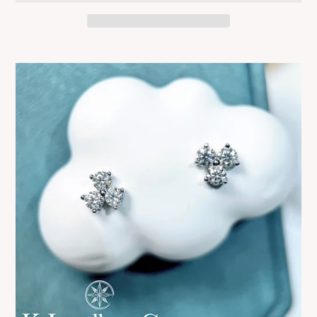
正
在
將
產
品
加
入
您
的
購
物
車