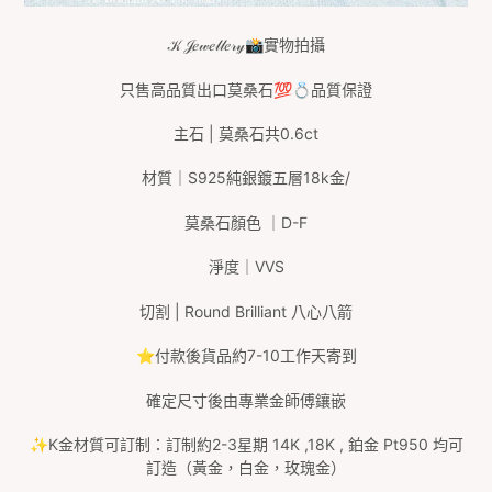
𝒦
𝒥𝑒𝓌𝑒𝓁𝓁𝑒𝓇𝓎
📸
實物拍攝
只售高品質出口莫桑石
💯💍
品質保證
主石
|
莫桑石共0.6ct
材質｜
S925
純銀鍍五層
18k
金
/
莫桑石顏色
｜
D-F
淨度｜
VVS
切割
| Round Brilliant
八心八箭
⭐️
付款後貨品約7
-10
工作天寄到
確定尺寸後由專業金師傅鑲嵌
✨
K
金材質可訂制：訂制約
2-3
星期
14K ,18K ,
鉑金
Pt950
均可
訂造（黃金，白金，玫瑰金）