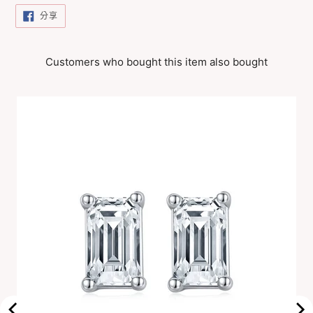
分
分享
享
至
FACEBOOK
Customers who bought this item also bought